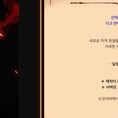
선택
다크 판
새로운 마계 정벌을
자세한 
- 일정
※ 캐릭터 
※ 서버당 
신규서버에서