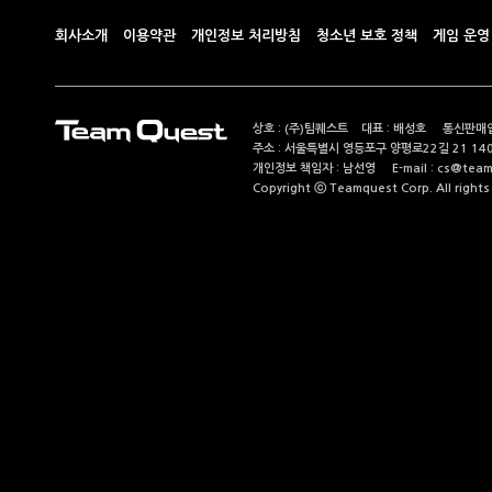
회사소개
이용약관
개인정보 처리방침
청소년 보호 정책
게임 운영
상호 : (주)팀퀘스트 대표 : 배성호 통신판매업
주소 : 서울특별시 영등포구 양평로22길 21 14
개인정보 책임자 : 남선영 E-mail : cs@teamque
Copyright ⓒ Teamquest Corp. All rights