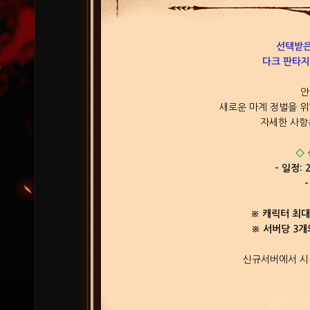
선택받은
다크 판타지
안
새로운 마계 정벌을 위
자세한 사항
◇
- 일정: 
※ 캐릭터 최대
※ 서버당 3개
신규서버에서 시