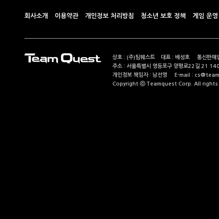
회사소개
이용약관
개인정보 처리방침
청소년 보호 정책
게임 운영
상호 : (주)팀퀘스트 대표 : 배성호 통신판매업
주소 : 서울특별시 영등포구 양평로22길 21 14
개인정보 책임자 : 남선영 E-mail : cs@teamque
Copyright ⓒ Teamquest Corp. All rights