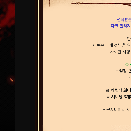
선택받은
다크 판타지
안
새로운 마계 정벌을 위
자세한 사항
◇
- 일정: 
※ 캐릭터 최대
※ 서버당 3개
신규서버에서 시