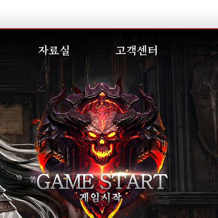
자료실
고객센터