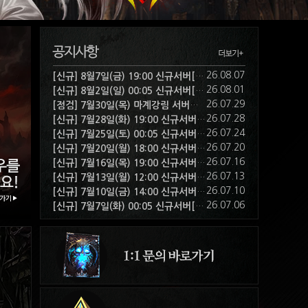
26.08.07
[신규] 8월7일(금) 19:00 신규서버[태고]오픈안내
26.08.01
[신규] 8월2일(일) 00:05 신규서버[서리]오픈안내
26.07.29
[점검] 7월30일(목) 마계강림 서버점검안내(완료)
26.07.28
[신규] 7월28일(화) 19:00 신규서버[태양]오픈안내
26.07.24
[신규] 7월25일(토) 00:05 신규서버[생존]오픈안내
26.07.20
[신규] 7월20일(월) 18:00 신규서버[불꽃]오픈안내
26.07.16
[신규] 7월16일(목) 19:00 신규서버[일몰]오픈안내
26.07.13
[신규] 7월13일(월) 12:00 신규서버[주술]오픈안내
26.07.10
[신규] 7월10일(금) 14:00 신규서버[황제]오픈안내
26.07.06
[신규] 7월7일(화) 00:05 신규서버[부활]오픈안내