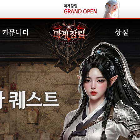
커뮤니티
상점