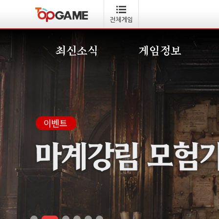
전체게임
최신소식
게임정보