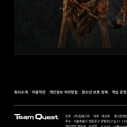
회사소개
이용약관
개인정보 처리방침
청소년 보호 정책
게임 운영
상호 : (주)팀퀘스트 대표 : 배성호 통신판매업
주소 : 서울특별시 영등포구 양평로22길 21 14
개인정보 책임자 : 남선영 E-mail : cs@teamque